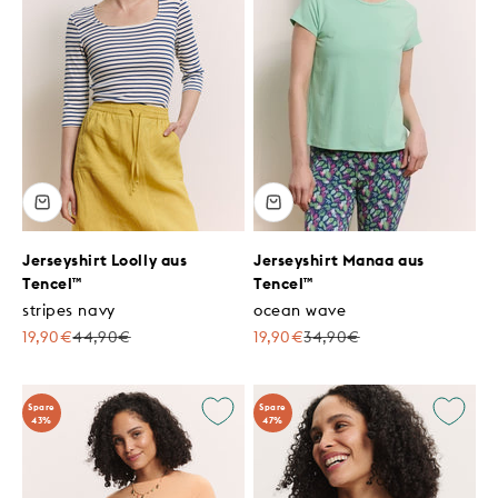
Jerseyshirt Loolly aus
Jerseyshirt Manaa aus
Tencel™
Tencel™
stripes navy
ocean wave
Angebot
Regulärer Preis
Angebot
Regulärer Preis
19,90€
44,90€
19,90€
34,90€
Spare
Spare
43%
47%