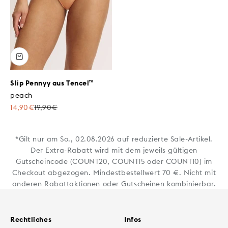
Slip Pennyy aus Tencel™
peach
Angebot
Regulärer Preis
14,90€
19,90€
*Gilt nur am So., 02.08.2026 auf reduzierte Sale-Artikel.
Der Extra-Rabatt wird mit dem jeweils gültigen
Gutscheincode (COUNT20, COUNT15 oder COUNT10) im
Checkout abgezogen. Mindestbestellwert 70 €. Nicht mit
anderen Rabattaktionen oder Gutscheinen kombinierbar.
Rechtliches
Infos