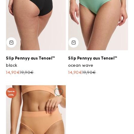
Slip Pennyy aus Tencel™
Slip Pennyy aus Tencel™
black
ocean wave
Angebot
Regulärer Preis
Angebot
Regulärer Preis
14,90€
19,90€
14,90€
19,90€
Spare
25%