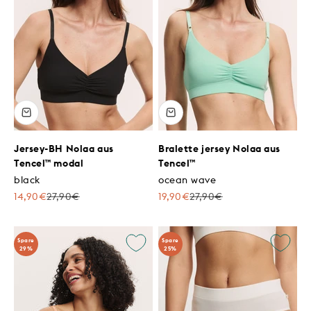
Jersey-BH Nolaa aus
Bralette jersey Nolaa aus
Tencel™ modal
Tencel™
black
ocean wave
Angebot
Regulärer Preis
Angebot
Regulärer Preis
14,90€
27,90€
19,90€
27,90€
Spare
Spare
29%
25%