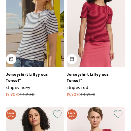
Jerseyshirt Lillyy aus
Jerseyshirt Lillyy aus
Tencel™
Tencel™
stripes navy
stripes red
Angebot
Regulärer Preis
Angebot
Regulärer Preis
19,90€
44,90€
19,90€
44,90€
Spare
Spare
60%
60%