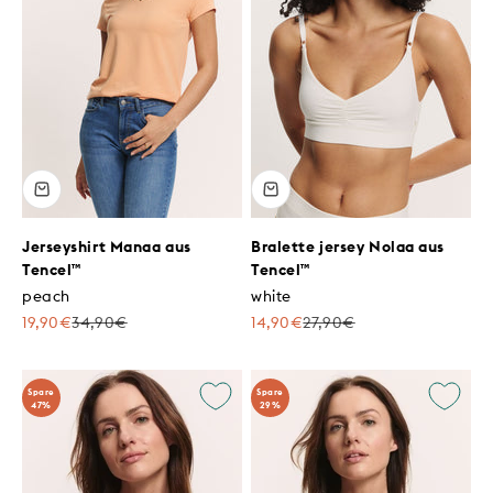
Jerseyshirt Manaa aus
Bralette jersey Nolaa aus
Tencel™
Tencel™
peach
white
Angebot
Regulärer Preis
Angebot
Regulärer Preis
19,90€
34,90€
14,90€
27,90€
Spare
Spare
47%
29%