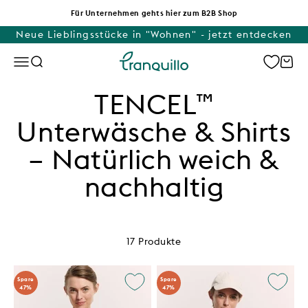
Zum Inhalt springen
Für Unternehmen gehts hier zum B2B Shop
Neue Lieblingsstücke in "Wohnen" - jetzt entdecken
Tranquillo
Menü
Suche
Waren
TENCEL™
Unterwäsche & Shirts
– Natürlich weich &
nachhaltig
17 Produkte
Spare
Spare
47%
47%