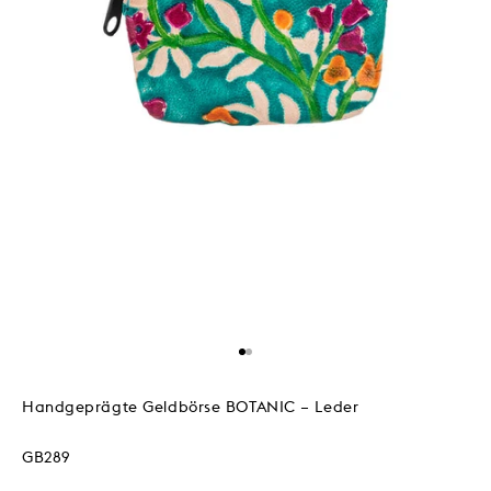
Gehe zu Element 1
Gehe zu Element 2
Handgeprägte Geldbörse BOTANIC – Leder
GB289