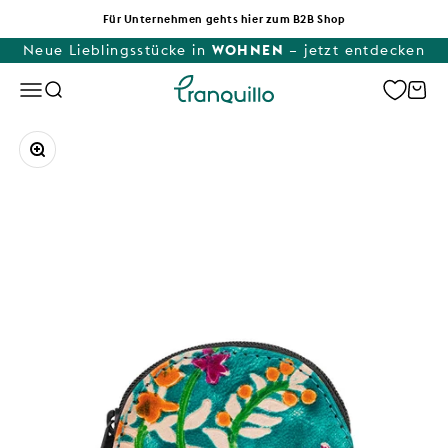
Zum Inhalt springen
Für Unternehmen gehts hier zum B2B Shop
Neue Lieblingsstücke in
WOHNEN
– jetzt entdecken
Tranquillo
Menü
Suche
Waren
Bild vergrößern